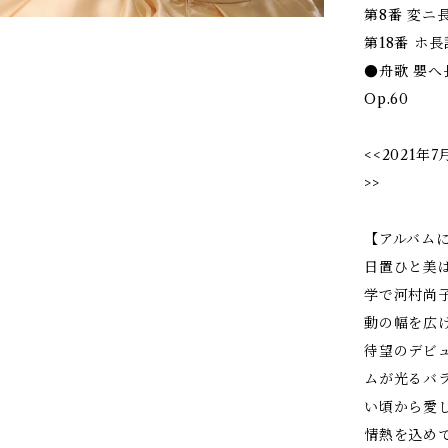
第8番 変ニ長調 
第18番 ホ長調 
●舟歌 嬰へ長調 
Op.60
<<2021
>>
【アルバム
日置ひと美
学で河村尚
動の幅を広
待望のデビ
ムが光るバ
い頃から愛
情熱を込め