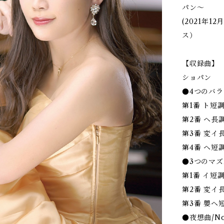
パン〜
(2021年
ス）
【収録曲】
ショパン
●4つのバラード
第1番 ト短調 作
第2番 ヘ長調 作
第3番 変イ長調 
第4番 ヘ短調 作
●3つのマズルカ
第1番 イ短調/N
第2番 変イ長調/
第3番 嬰ヘ短調/
●夜想曲/Noc