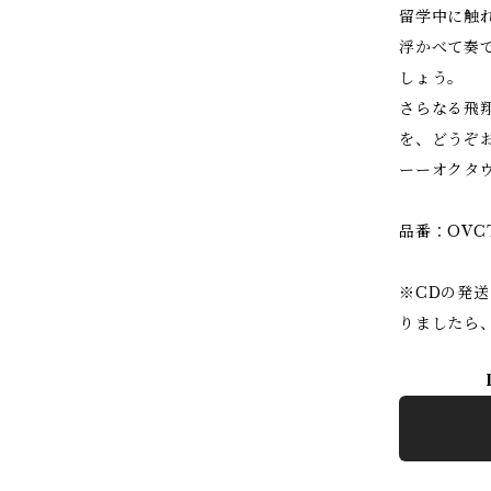
留学中に触
浮かべて奏
しょう。
さらなる飛
を、どうぞ
ーーオクタ
品番：OVC
※CDの発
りましたら