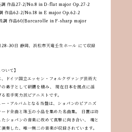
作品27-2/No.8 in D-flat major Op.27-2
作品62-2/No.18 in E major Op.62-2
作品60/Barcarolle in F-sharp major
年7月28-30日 静岡、浜松市天竜壬生ホール にて収録
について】
は、ドイツ国立エッセン・フォルクヴァング芸術大
子の弟子として研鑽を積み、 現在日本を拠点に活
げる若手実力派ピアニストです。
ュー・アルバムとなる当盤は、ショパンのピアニズ
ラード全曲と珠玉の小品を集めた名曲集。 日置は幼
したショパンの音楽に改めて真摯に向き合い、 魂と
て演奏した、唯一無二の音楽が収録されています。